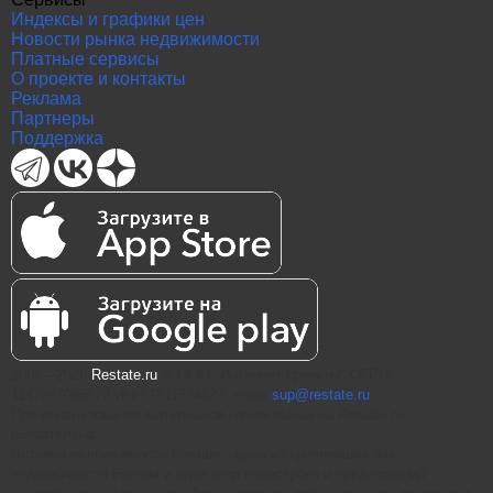
Индексы и графики цен
Новости рынка недвижимости
Платные сервисы
О проекте и контакты
Реклама
Партнеры
Поддержка
2004—2026
Restate.ru
® ООО "Интернет проекты" ОГРН
1147847086870 ИНН 7811574827, email
sup@restate.ru
При использовании материалов гиперссылка на Restate.ru
обязательна.
Витрина недвижимости Restate - одна из крупнейших баз
недвижимости России и агрегатор новостроек и предложений