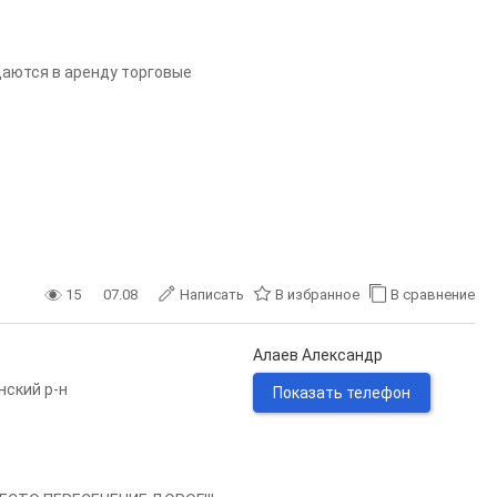
я в аренду торговые
 проспекте, д.143
15
07.08
Написать
В избранное
В сравнение
Алаев Александр
ский р-н
Показать телефон