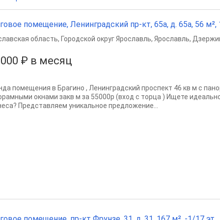
говое помещение, Ленинградский пр-кт, 65а, д. 65а, 56 м², 1
славская область
,
Городской округ Ярославль
,
Ярославль
,
Дзержин
 000 ₽ в месяц
нда помещения в Брагино , Ленинградский проспект 46 кв м с пан
орамными окнами закв м за 55000р (вход с торца ) Ищете идеальн
неса? Представляем уникальное предложение...
говое помещение, пр-кт Фрунзе, 31, д. 31, 167 м², -1/17 эт.