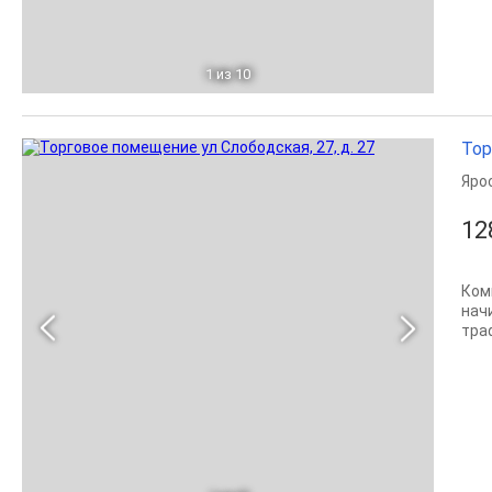
1
из 10
Тор
Яро
12
Ком
нач
траф