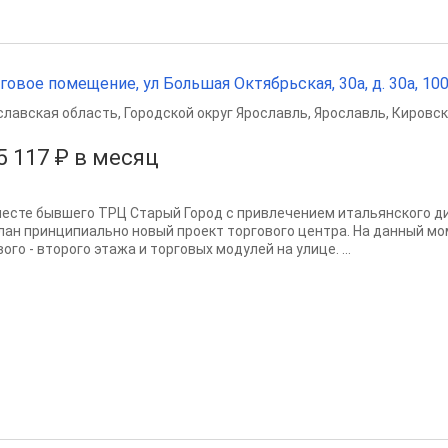
говое помещение, ул Большая Октябрьская, 30а, д. 30а, 100 
славская область
,
Городской округ Ярославль
,
Ярославль
,
Кировск
5 117 ₽ в месяц
месте бывшего ТРЦ Старый Город с привлечением итальянского ди
лан принципиально новый проект торгового центра. На данный м
ого - второго этажа и торговых модулей на улице. ...