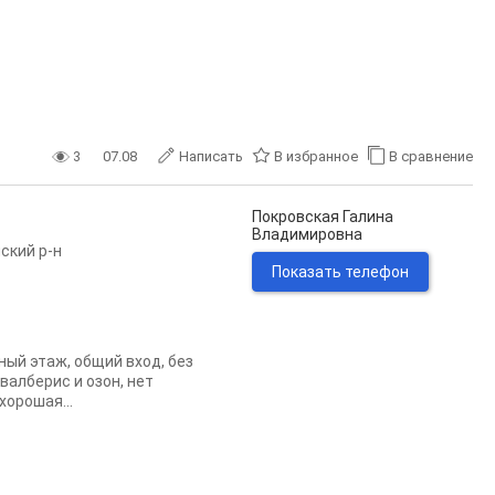
3
07.08
Написать
В избранное
В сравнение
Покровская Галина
Владимировна
ский р-н
Показать телефон
ный этаж, общий вход, без
валберис и озон, нет
хорошая...