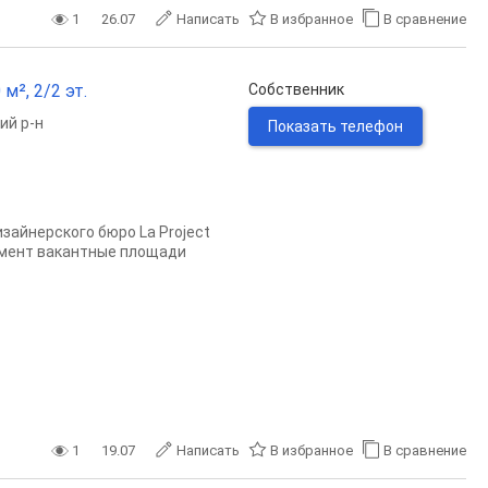
1
26.07
Написать
В избранное
В сравнение
м², 2/2 эт.
Собственник
ий р-н
Показать телефон
зайнерского бюро La Project
омент вакантные площади
1
19.07
Написать
В избранное
В сравнение