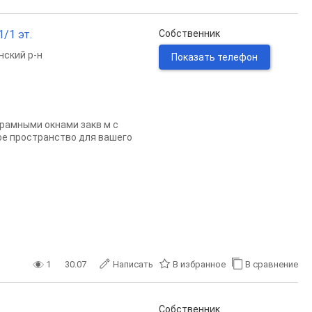
/1 эт.
Собственник
ский р-н
Показать телефон
орамными окнами закв м с
ое пространство для вашего
1
30.07
Написать
В избранное
В сравнение
Собственник