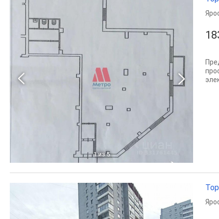
Яро
18
Пре
про
эле
1
из 5
Тор
Яро