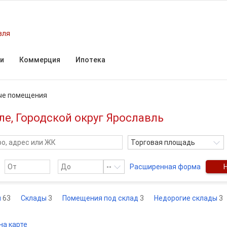
вля
и
Коммерция
Ипотека
ые помещения
е, Городской округ Ярославль
Торговая площадь
--
Расширенная форма
я
63
Склады
3
Помещения под склад
3
Недорогие склады
3
на карте