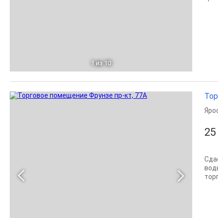
1
из 10
Тор
Яро
25
Сда
вод
тор