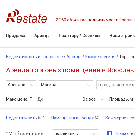
2 260 объектов недвижимости Яросла
Продажа
Аренда
Риэлтору / Сервисы
Новостройк
Недвижимость в Ярославле
/
Аренда
/
Коммерческая
/
Торгов
Аренда торговых помещений в Ярославл
Арендовать
Москва
Макс цена, ₽
За всё
Площадь,
м²
Недвижимость
581
Помещения в аренду
63
Коммерческа
12
объявлений
по рейтингу
Показать 