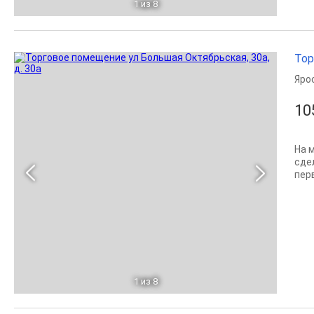
1
из 8
Тор
Яро
10
На 
сде
перв
1
из 8