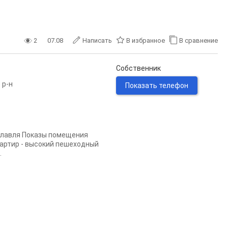
2
07.08
Написать
В избранное
В сравнение
Собственник
 р-н
Показать телефон
славля Показы помещения
вартир - высокий пешеходный
.