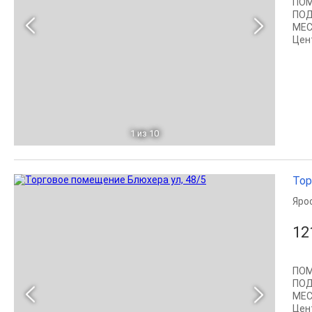
ПОМ
ПОД
МЕС
Цен
1
из 10
Тор
Яро
12
ПОМ
ПОД
МЕС
Цен