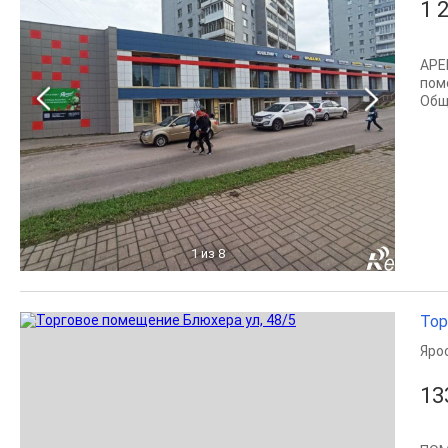
1 
АР
по
Общ
1
из 8
Тор
Яро
13