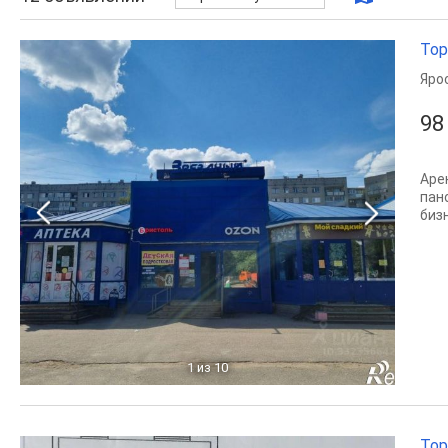
Тор
Яро
98
Аре
пан
биз
1
из 10
Тор