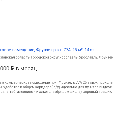
говое помещение, Фрунзе пр-кт, 77А, 25 м², 14 эт.
славская область
,
Городской округ Ярославль
,
Ярославль
,
Фрунзен
 000 ₽ в месяц
ем коммерческое помещение пр-т Фрунзе, д.77А 25,3 кв.м, цоколь
ы, удобства в общем коридоре( с/у) идеально для пунктов выдачи 
говле таб. изделиями и алкоголем(рядом школа), хороший трафик, 