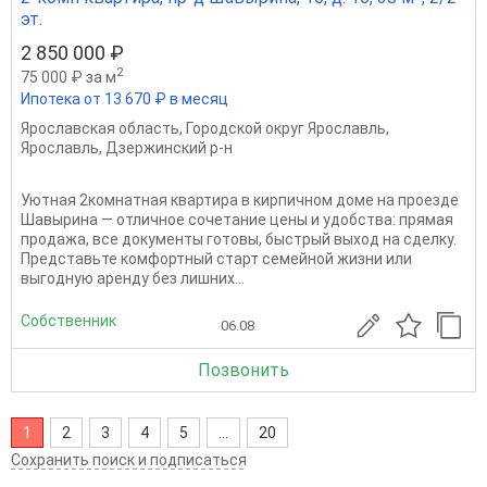
эт.
2 850 000 ₽
2
75 000 ₽ за м
Ипотека от 13 670 ₽ в месяц
Ярославская область
,
Городской округ Ярославль
,
Ярославль
,
Дзержинский р-н
Уютная 2комнатная квартира в кирпичном доме на проезде
Шавырина — отличное сочетание цены и удобства: прямая
продажа, все документы готовы, быстрый выход на сделку.
Представьте комфортный старт семейной жизни или
выгодную аренду без лишних...
Собственник
06.08
Позвонить
1
2
3
4
5
...
20
Сохранить поиск и подписаться