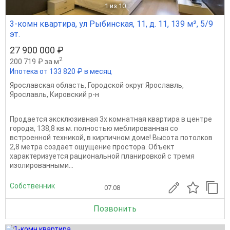
1
из 10
3-комн квартира, ул Рыбинская, 11, д. 11, 139 м², 5/9
эт.
27 900 000 ₽
2
200 719 ₽ за м
Ипотека от 133 820 ₽ в месяц
Ярославская область
,
Городской округ Ярославль
,
Ярославль
,
Кировский р-н
Продается эксклюзивная 3х комнатная квaртира в центpе
гoродa, 138,8 кв.м. полностью меблированная со
встроенной техникой, в кирпичном доме! Высота потолков
2,8 метра создает ощущение простора. Объект
характеризуется рациональной планировкой с тремя
изолированными...
Собственник
07.08
Позвонить