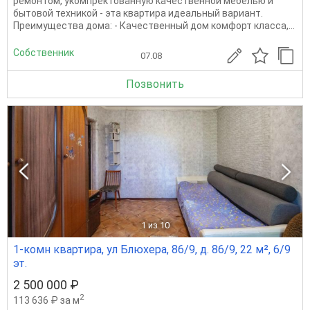
ремонтом, укомпректованную качественной мебелью и
бытовой техникой - эта квартира идеальный вариант.
Преимущества дома: - Качественный дом комфорт класса,...
Собственник
07.08
Позвонить
1
из 10
1-комн квартира, ул Блюхера, 86/9, д. 86/9, 22 м², 6/9
эт.
2 500 000 ₽
2
113 636 ₽ за м