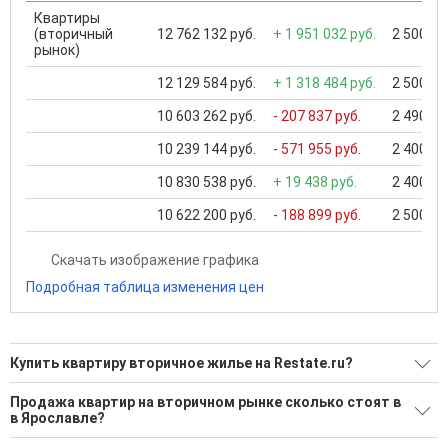
Квартиры
(вторичный
12 762 132 руб.
+ 1 951 032 руб.
2 500 00
рынок)
12 129 584 руб.
+ 1 318 484 руб.
2 500 00
10 603 262 руб.
- 207 837 руб.
2 490 00
10 239 144 руб.
- 571 955 руб.
2 400 00
10 830 538 руб.
+ 19 438 руб.
2 400 00
10 622 200 руб.
- 188 899 руб.
2 500 00
Скачать изображение графика
Подробная таблица изменения цен
Купить квартиру вторичное жилье на Restate.ru?
Ищите, как Купить квартиру вторичное жилье?
Продажа квартир на вторичном рынке сколько стоят в
в Ярославле?
1088 актуальных и проверенных объявлений