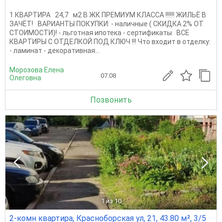
1 КВАРТИРА 24,7 м2 В ЖК ПРЕМИУМ КЛАССА !!!!!! ЖИЛЬЁ В
ЗАЧЁТ! ВАРИАНТЫ ПОКУПКИ: - наличные ( СКИДКА 2% ОТ
СТОИМОСТИ)! - льготная ипотека - сертификаты ВСЕ
КВАРТИРЫ С ОТДЕЛКОЙ ПОД КЛЮЧ !!! Что входит в отделку:
- ламинат - декоративная...
Морозова Елена
07.08
Олеговна
Позвонить
1
из 10
2-комн квартира, Красноборская ул, 21, 43.80 м², 3/5