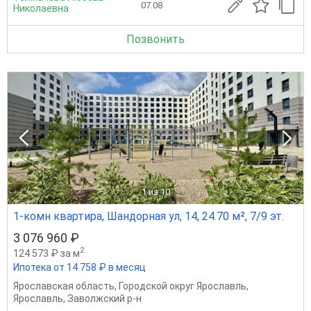
07.08
Николаевна
Позвонить
1
из 10
1-комн квартира, Шандорная ул, 14, 24.70 м², 7/9 эт.
3 076 960 ₽
2
124 573 ₽ за м
Ипотека от 14 758 ₽ в месяц
Ярославская область
,
Городской округ Ярославль
,
Ярославль
,
Заволжский р-н