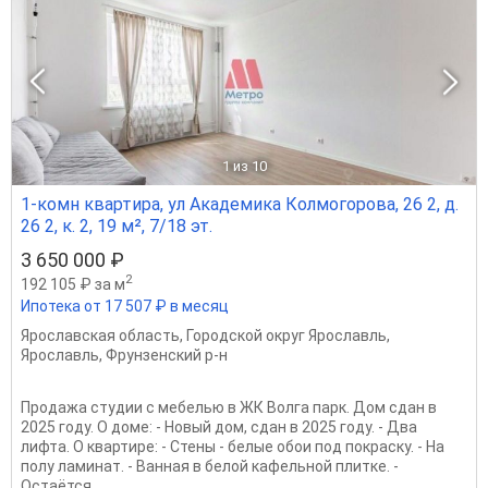
1
из 10
1-комн квартира, ул Академика Колмогорова, 26 2, д.
26 2, к. 2, 19 м², 7/18 эт.
3 650 000 ₽
2
192 105 ₽ за м
Ипотека от 17 507 ₽ в месяц
Ярославская область
,
Городской округ Ярославль
,
Ярославль
,
Фрунзенский р-н
Продажа студии с мебелью в ЖК Волга парк. Дом сдан в
2025 году. О доме: - Новый дом, сдан в 2025 году. - Два
лифта. О квартире: - Стены - белые обои под покраску. - На
полу ламинат. - Ванная в белой кафельной плитке. -
Остаётся...