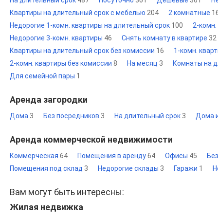
На длительный срок
487
Посуточно
361
Дешевые
361
Н
Квартиры на длительный срок с мебелью
204
2 комнатные
1
Недорогие 1-комн. квартиры на длительный срок
100
2-комн.
Недорогие 3-комн. квартиры
46
Снять комнату в квартире
32
Квартиры на длительный срок без комиссии
16
1-комн. квар
2-комн. квартиры без комиссии
8
На месяц
3
Комнаты на д
Для семейной пары
1
Аренда загородки
Дома
3
Без посредников
3
На длительный срок
3
Дома 
Аренда коммерческой недвижимости
Коммерческая
64
Помещения в аренду
64
Офисы
45
Бе
Помещения под склад
3
Недорогие склады
3
Гаражи
1
Н
Вам могут быть интересны:
Жилая недвижка