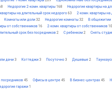
едорогие 1-комн. квартиры
269
Однокомнатные без посреднико
68
Недорогие 2-комн. квартиры
168
Недорогие квартиры на д
 квартиры на длительный срок недорого
63
2-комн. квартиры на
Комнаты или доли
32
Недорогие комнаты
32
В общежитии
тиры от собственников
16
2-комн. квартиры от собственников
1
лительный срок без посредников
2
С ребенком
2
Снять студ
или дачи
3
Коттеджи
3
Посуточно
3
Дешевые
2
Таунхау
з посредников
45
Офисы в центре
45
В бизнес-центрах
45
Н
едорогие гаражи
1