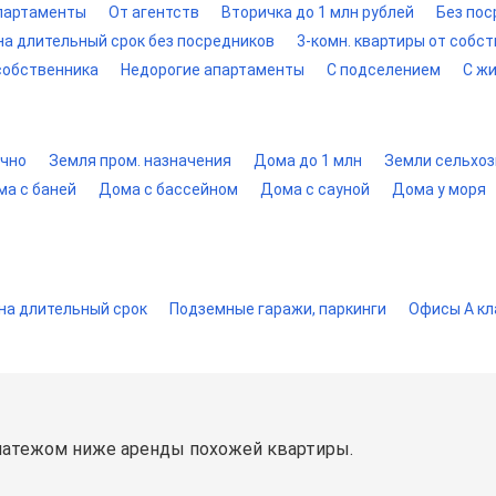
партаменты
От агентств
Вторичка до 1 млн рублей
Без пос
на длительный срок без посредников
3-комн. квартиры от собс
 собственника
Недорогие апартаменты
С подселением
С ж
очно
Земля пром. назначения
Дома до 1 млн
Земли сельхо
а с баней
Дома с бассейном
Дома с сауной
Дома у моря
 на длительный срок
Подземные гаражи, паркинги
Офисы A кл
латежом ниже аренды похожей квартиры.