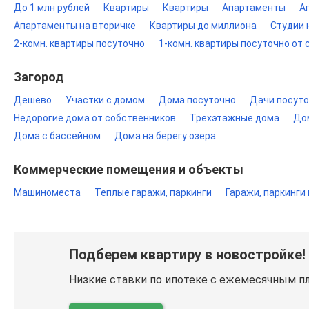
До 1 млн рублей
Квартиры
Квартиры
Апартаменты
А
Апартаменты на вторичке
Квартиры до миллиона
Студии 
2-комн. квартиры посуточно
1-комн. квартиры посуточно от
Загород
Дешево
Участки с домом
Дома посуточно
Дачи посут
Недорогие дома от собственников
Трехэтажные дома
Дом
Дома с бассейном
Дома на берегу озера
Коммерческие помещения и объекты
Машиноместа
Теплые гаражи, паркинги
Гаражи, паркинги
Подберем квартиру в новостройке!
Низкие ставки по ипотеке с ежемесячным п