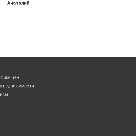
Анатолий
афики цен
ка недвижимости
висы