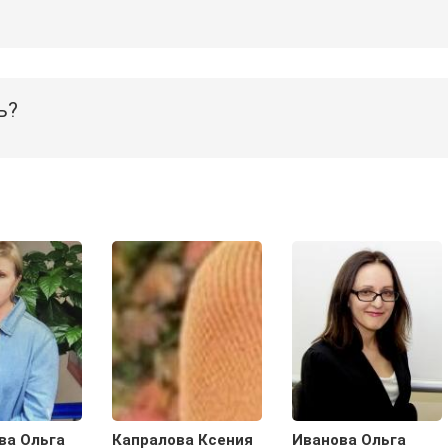
ь?
ва Ольга
Капралова Ксения
Иванова Ольга