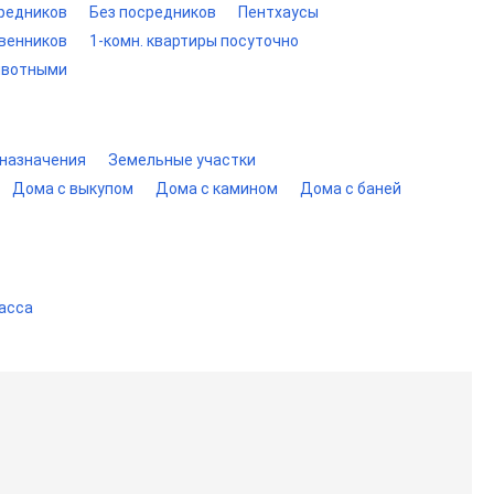
редников
Без посредников
Пентхаусы
твенников
1-комн. квартиры посуточно
ивотными
зназначения
Земельные участки
Дома с выкупом
Дома с камином
Дома с баней
асса