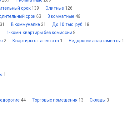
в
269
1 комнатные
269
лительный срок
139
Элитные
126
 длительный срок
63
3 комнатные
46
31
В коммуналке
31
До 10 тыс. руб.
18
0
1-комн. квартиры без комиссии
8
ию
2
Квартиры от агентств
1
Недорогие апартаменты
1
сы
1
едорогие
44
Торговые помещения
13
Склады
3