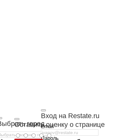
Вход на Restate.ru
Выбрать город
Оставить оценку о странице
Email
Пароль