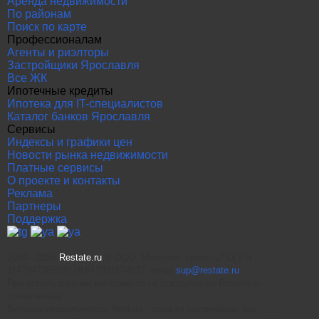
Аренда недвижимости
По районам
Поиск по карте
Профессионалам
Агенты и риэлторы
Застройщики Ярославля
Все ЖК
Ипотечные кредиты
Ипотека для IT-специалистов
Каталог банков Ярославля
Сервисы
Индексы и графики цен
Новости рынка недвижимости
Платные сервисы
О проекте и контакты
Реклама
Партнеры
Поддержка
2004—2026
Restate.ru
® ООО "Интернет проекты" ОГРН
1147847086870 ИНН 7811574827, email
sup@restate.ru
При использовании материалов гиперссылка на Restate.ru
обязательна.
Витрина недвижимости Restate - одна из крупнейших баз