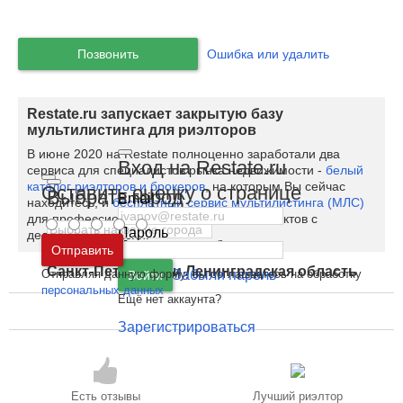
Позвонить
Ошибка или удалить
Restate.ru запускает закрытую базу
мультилистинга для риэлторов
В июне 2020 на Restate полноценно заработали два
Вход на Restate.ru
сервиса для специалистов рынка недвижимости -
белый
каталог риэлторов и брокеров
, на которым Вы сейчас
Оставить оценку о странице
Выбрать город
Email
находитесь, и
бесплатный сервис мультилистинга (МЛС)
для профессионалов - закрытая база объектов с
Пароль
делением комиссии.
Москва
и
Московская область
Отправить
Санкт-Петербург
и
Ленинградская область
Отправляя данную форму, вы соглашаетесь на обработку
Забыли пароль
Войти
персональных данных
Ещё нет аккаунта?
Зарегистрироваться
Есть отзывы
Лучший риэлтор