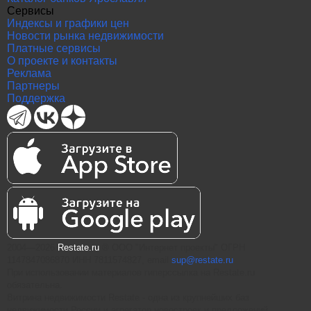
Сервисы
Индексы и графики цен
Новости рынка недвижимости
Платные сервисы
О проекте и контакты
Реклама
Партнеры
Поддержка
2004—2026
Restate.ru
® ООО "Интернет проекты" ОГРН
1147847086870 ИНН 7811574827, email
sup@restate.ru
При использовании материалов гиперссылка на Restate.ru
обязательна.
Витрина недвижимости Restate - одна из крупнейших баз
недвижимости России и агрегатор новостроек и предложений