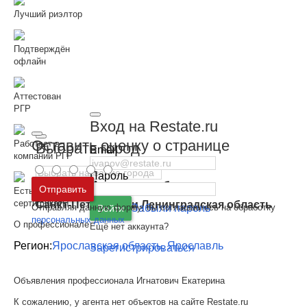
Лучший риэлтор
Подтверждён
офлайн
Аттестован
РГР
Вход на Restate.ru
Оставить оценку о странице
Работает в
Выбрать город
Email
компании РГР
Пароль
Москва
и
Московская область
Отправить
Есть
сертификаты
Санкт-Петербург
и
Ленинградская область
Отправляя данную форму, вы соглашаетесь на обработку
Забыли пароль
Войти
персональных данных
О профессионале
Ещё нет аккаунта?
Регион:
Ярославская область, Ярославль
Зарегистрироваться
Объявления профессионала Игнатович Екатерина
К сожалению, у агента нет объектов на сайте Restate.ru