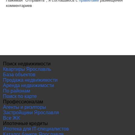
Нажимая "Отправить", я соглашаюсь с
правилами
размещения
комментариев
Поиск недвижимости
Квартиры Ярославль
База объектов
Продажа недвижимости
Аренда недвижимости
По районам
Поиск по карте
Профессионалам
Агенты и риэлторы
Застройщики Ярославля
Все ЖК
Ипотечные кредиты
Ипотека для IT-специалистов
Каталог банков Ярославля