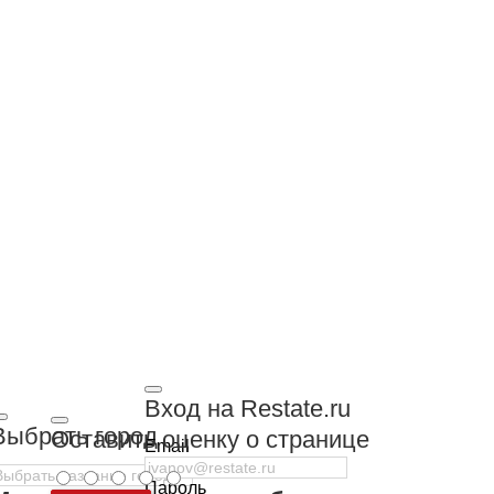
Вход на Restate.ru
Выбрать город
Оставить оценку о странице
Email
Пароль