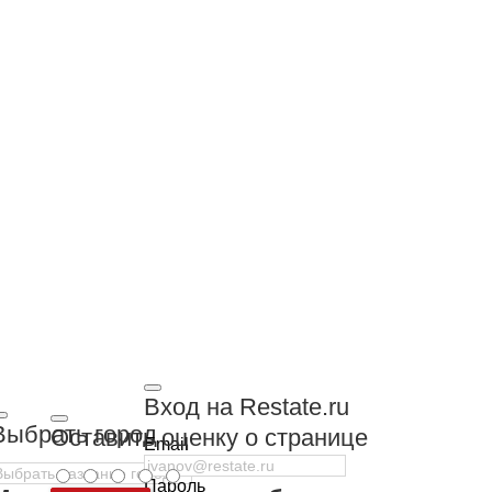
Вход на Restate.ru
Выбрать город
Оставить оценку о странице
Email
Пароль