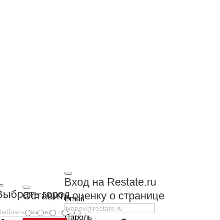
Вход на Restate.ru
Выбрать город
Оставить оценку о странице
Email
Пароль