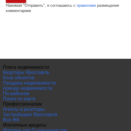
Нажимая "Отправить", я соглашаюсь с
правилами
размещения
комментариев
Поиск недвижимости
Квартиры Ярославль
База объектов
Продажа недвижимости
Аренда недвижимости
По районам
Поиск по карте
Профессионалам
Агенты и риэлторы
Застройщики Ярославля
Все ЖК
Ипотечные кредиты
Ипотека для IT-специалистов