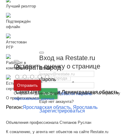
Лучший риэлтор
Подтверждён
офлайн
Аттестован
РГР
Вход на Restate.ru
Работает в
Оставить оценку о странице
Выбрать город
Email
компании РГР
Пароль
Москва
и
Московская область
Есть
Отправить
сертификаты
Санкт-Петербург
и
Ленинградская область
Отправляя данную форму, вы соглашаетесь на обработку
Забыли пароль
Войти
О профессионале
персональных данных
Ещё нет аккаунта?
Регион:
Ярославская область, Ярославль
Зарегистрироваться
Объявления профессионала Степанов Руслан
К сожалению, у агента нет объектов на сайте Restate.ru