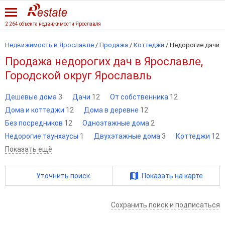
2 264 объекта недвижимости Ярославля
Недвижимость в Ярославле
/
Продажа
/
Коттеджи
/
Недорогие дачи
Продажа недорогих дач в Ярославле,
Городской округ Ярославль
Дешевые дома
3
Дачи
12
От собственника
12
Дома и коттеджи
12
Дома в деревне
12
Без посредников
12
Одноэтажные дома
2
Недорогие таунхаусы
1
Двухэтажные дома
3
Коттеджи
12
Показать ещё
Уточнить поиск
Показать на карте
Сохранить поиск и подписаться