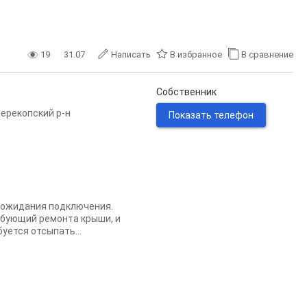
19
31.07
Написать
В избранное
В сравнение
Собственник
ерекопский р-н
Показать телефон
в ожидания подключения.
ребующий ремонта крыши, и
уется отсыпать...