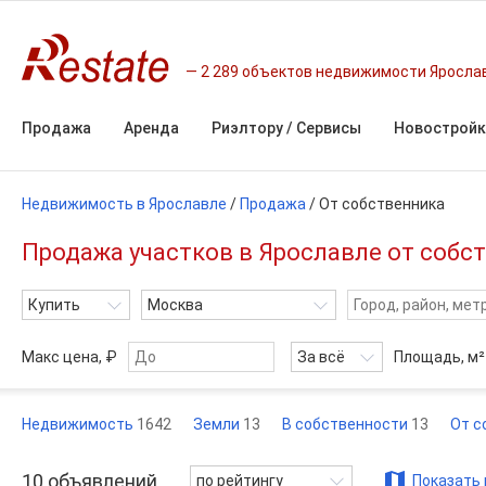
2 289 объектов недвижимости Яросла
Продажа
Аренда
Риэлтору / Сервисы
Новостройк
Недвижимость в Ярославле
/
Продажа
/
От собственника
Продажа участков в Ярославле от собст
Купить
Москва
Макс цена, ₽
За всё
Площадь,
м²
Недвижимость
1642
Земли
13
В собственности
13
От с
10
объявлений
по рейтингу
Показать 