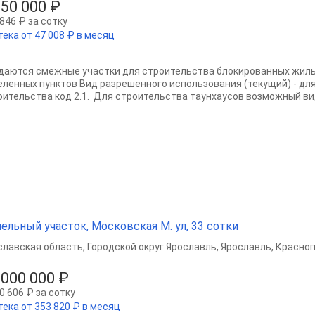
650 000 ₽
846 ₽ за сотку
тека от 47 008 ₽ в месяц
даются смежные участки для строительства блокированных жилых
еленных пунктов Вид разрешенного использования (текущий) - дл
оительства код 2.1. Для строительства таунхаусов возможный вид
ельный участок, Московская М. ул, 33 сотки
славская область
,
Городской округ Ярославль
,
Ярославль
,
Красноп
 000 000 ₽
0 606 ₽ за сотку
тека от 353 820 ₽ в месяц