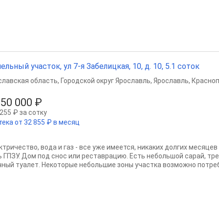
ельный участок, ул 7-я Забелицкая, 10, д. 10, 5.1 соток
славская область
,
Городской округ Ярославль
,
Ярославль
,
Красноп
250 000 ₽
255 ₽ за сотку
тека от 32 855 ₽ в месяц
ктричество, вода и газ - все уже имеется, никаких долгих месяце
ь ГПЗУ. Дом под снос или реставрацию. Есть небольшой сарай, т
чный туалет. Некоторые небольшие зоны участка возможно потреб