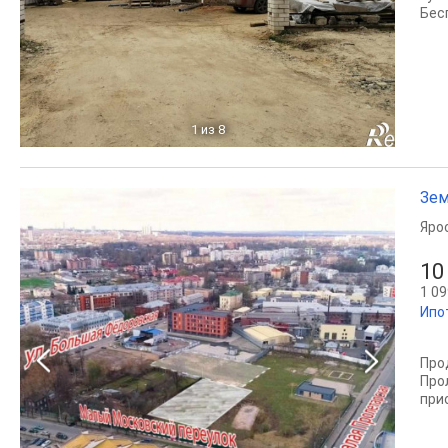
Бес
1
из 8
Зем
Яро
10
1 09
Ипо
Про
Про
при