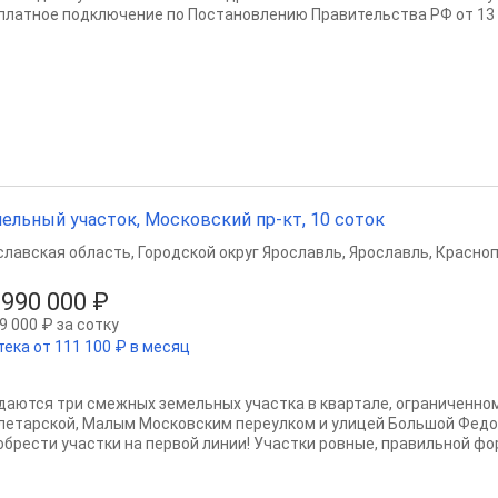
платное подключение по Постановлению Правительства РФ от 13 с
ельный участок, Московский пр-кт, 10 соток
славская область
,
Городской округ Ярославль
,
Ярославль
,
Красноп
 990 000 ₽
9 000 ₽ за сотку
тека от 111 100 ₽ в месяц
даются три смежных земельных участка в квартале, ограниченно
летарской, Малым Московским переулком и улицей Большой Фед
обрести участки на первой линии! Участки ровные, правильной фор