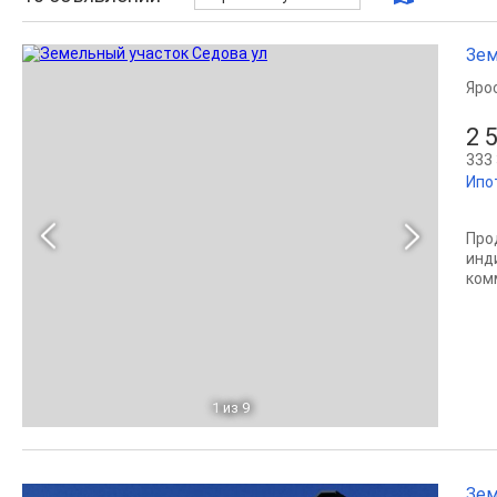
Зем
Яро
2 
333 
Ипо
Про
инд
ком
1
из 9
Зем