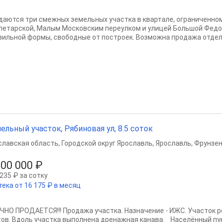
даются три смежных земельных участка в квартале, ограниченно
летарской, Малым Московским переулком и улицей Большой Федо
вильной формы, свободные от построек. Возможна продажа отдель
ельный участок, Рябиновая ул, 8.5 соток
славская область
,
Городской округ Ярославль
,
Ярославль
,
Фрунзен
600 000 ₽
235 ₽ за сотку
тека от 16 175 ₽ в месяц
ЧНО ПРОДАЕТСЯ!!! Продажа участка. Назначение - ИЖС. Участок ро
тов. Вдоль участка выполнена дренажная канава. Населённый пу