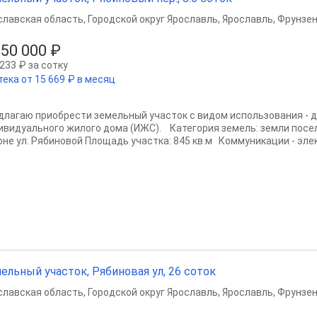
славская область
,
Городской округ Ярославль
,
Ярославль
,
Фрунзен
550 000 ₽
233 ₽ за сотку
тека от 15 669 ₽ в месяц
длагаю приобрести земельный участок с видом использования - 
ивидуального жилого дома (ИЖС). Категория земель: земли поселе
оне ул. Рябиновой Площадь участка: 845 кв.м Коммуникации - элек
ельный участок, Рябиновая ул, 26 соток
славская область
,
Городской округ Ярославль
,
Ярославль
,
Фрунзен