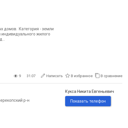
 домов. Категория - земли
я индивидуального жилого
...
9
31.07
Написать
В избранное
В сравнение
Кукса Никита Евгеньевич
ерекопский р-н
Показать телефон