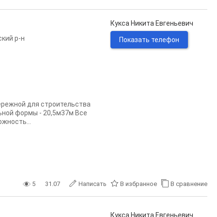
Кукса Никита Евгеньевич
кий р-н
Показать телефон
ережной для строительства
ьной формы - 20,5м37м Все
ожность...
5
31.07
Написать
В избранное
В сравнение
Кукса Никита Евгеньевич