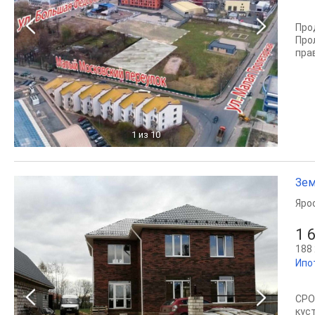
Про
Про
пра
1
из 10
Зем
Яро
1 
188 
Ипо
СРО
кус