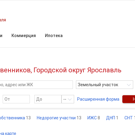
вля
и
Коммерция
Ипотека
венников, Городской округ Ярославль
Земельный участок
--
Расширенная форма
обственника
13
Недорогие участки
13
ИЖС
8
ДНП
1
СНТ
на карте