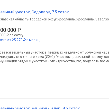
ельный участок, Седова ул, 7.5 соток
славская область
,
Городской округ Ярославль
,
Ярославль
,
Заволжс
500 000 ₽
333 ₽ за сотку
тека от 25 273 ₽ в месяц
дается земельный участок в Тверицах недалеко от Волжской наб
ивидуального жилого дома (ИЖС). Участок правильной прямоугол
муникации рядом с участком - электричество, газ, воду есть возм
ельный участок, Рябиновый пер., 8.6 соток