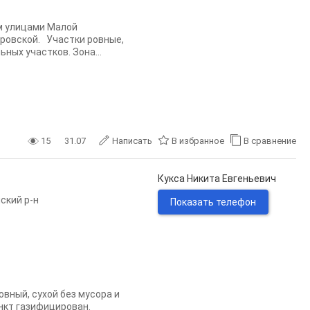
м улицами Малой
ровской. Участки ровные,
ных участков. Зона...
15
31.07
Написать
В избранное
В сравнение
Кукса Никита Евгеньевич
ский р-н
Показать телефон
вный, сухой без мусора и
нкт газифицирован.