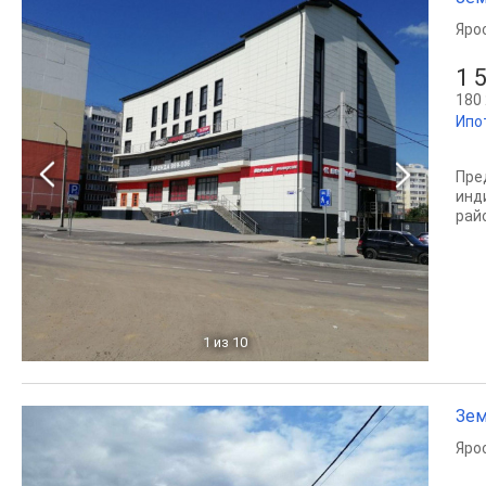
Яро
1 
180 
Ипо
Пре
инд
рай
1
из 10
Зем
Яро