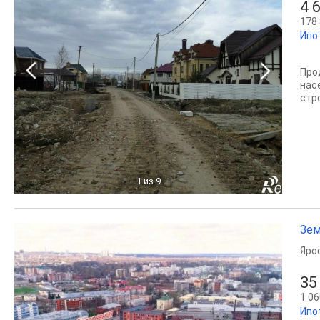
4 
178 
Ипо
Про
нас
стр
1
из 9
Зем
Яро
35
1 06
Ипо