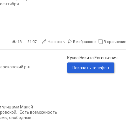
ентября...
18
31.07
Написать
В избранное
В сравнение
Кукса Никита Евгеньевич
ерекопский р-н
Показать телефон
м улицами Малой
оровской. Есть возможность
мы, свободные...