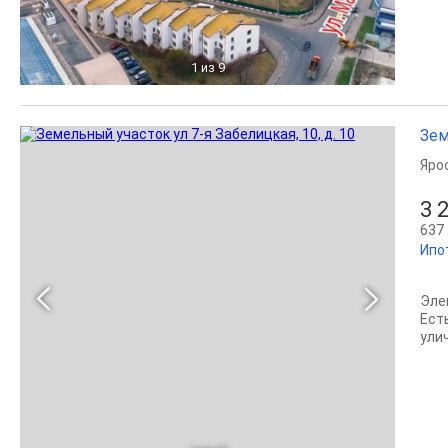
1
из 9
Зем
Яро
3 
637 
Ипо
Эле
Ест
ули