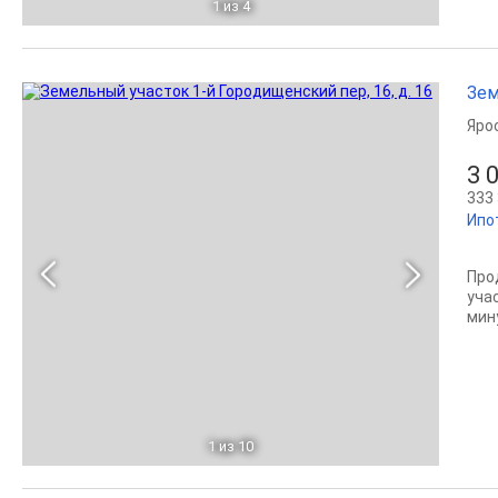
1
из 4
Зем
Яро
3 
333 
Ипо
Про
учас
мин
1
из 10