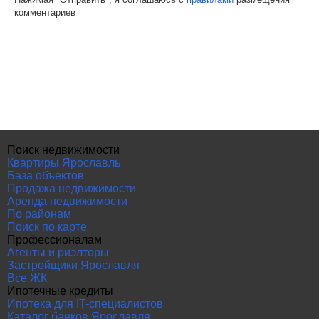
комментариев
Поиск недвижимости
Квартиры Ярославль
База объектов
Продажа недвижимости
Аренда недвижимости
По районам
Поиск по карте
Профессионалам
Агенты и риэлторы
Застройщики Ярославля
Все ЖК
Ипотечные кредиты
Ипотека для IT-специалистов
Каталог банков Ярославля