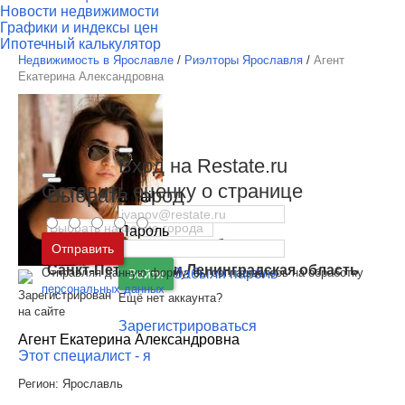
Новости недвижимости
Графики и индексы цен
Ипотечный калькулятор
Недвижимость в Ярославле
/
Риэлторы Ярославля
/
Агент
Екатерина Александровна
Вход на Restate.ru
Оставить оценку о странице
Выбрать город
Email
Пароль
Москва
и
Московская область
Отправить
Санкт-Петербург
и
Ленинградская область
Отправляя данную форму, вы соглашаетесь на обработку
Забыли пароль
Войти
персональных данных
Зарегистрирован
Ещё нет аккаунта?
на сайте
Зарегистрироваться
Агент Екатерина Александровна
Этот специалист - я
Регион:
Ярославль