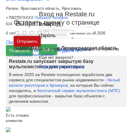
Регион:
Ярославская область, Ярославль
Вход на Restate.ru
+7999797XXXX
Показать телефон
Оставить оценку о странице
Выбрать город
Email
614
6 лет на Restate.ru | Последнее обновление 08.08.2026
Пароль
Москва
и
Московская область
Отправить
Ошибка или удалить
Санкт-Петербург
и
Ленинградская область
Отправляя данную форму, вы соглашаетесь на обработку
Забыли пароль
Войти
Ошибка или удалить
Позвонить
персональных данных
Ещё нет аккаунта?
Restate.ru запускает закрытую базу
Зарегистрироваться
мультилистинга для риэлторов
В июне 2020 на Restate полноценно заработали два
сервиса для специалистов рынка недвижимости -
белый
каталог риэлторов и брокеров
, на которым Вы сейчас
находитесь, и
бесплатный сервис мультилистинга (МЛС)
для профессионалов - закрытая база объектов с
делением комиссии.
Есть отзывы
клиентов